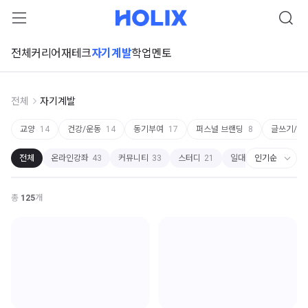
전체
커리어
재테크
자기계발
학업
멘토
전체
자기계발
교양
14
건강/운동
14
동기부여
17
퍼스널 브랜딩
8
글쓰기/독
전체
온라인강좌
43
커뮤니티
33
스터디
21
일대일 상담
20
북
총
125
개