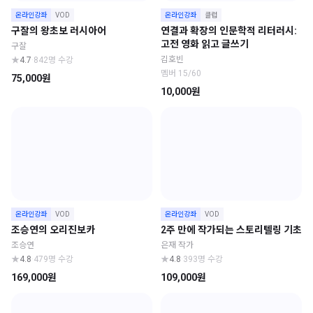
온라인강좌
VOD
온라인강좌
클럽
구잘의 왕초보 러시아어
연결과 확장의 인문학적 리터러시:
고전 영화 읽고 글쓰기
구잘
김호빈
★
4.7
·
842명 수강
멤버 15/60
75,000원
10,000원
온라인강좌
VOD
온라인강좌
VOD
조승연의 오리진보카
2주 만에 작가되는 스토리텔링 기초
조승연
은재 작가
★
4.8
·
479명 수강
★
4.8
·
393명 수강
169,000원
109,000원