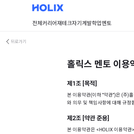
전체
커리어
재테크
자기계발
학업
멘토
뒤로가기
홀릭스 멘토 이용
제1조 [목적]
본 이용약관(이하 "약관")은 (주)
와 의무 및 책임사항에 대해 규정
제2조 [약관 준용]
본 이용약관은 <HOLIX 이용약관