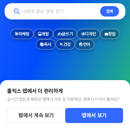
검색
🎯
마케팅
💻
개발
✍️
글쓰기
🎨
디자인
💼
창업
📚
독서
🏃
건강
🌏
언어
홀릭스 앱에서 더 편리하게
실시간 알림과 채팅은 앱에서 가장 잘 작동해요. 앱에서 이어서 볼까요?
웹에서 계속 보기
앱에서 보기