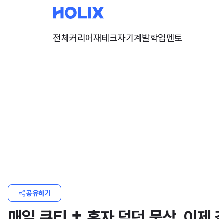
전체
커리어
재테크
자기계발
학업
멘토
공유하기
매일 큐티 ✝️ 혼자 덮던 묵상, 이제