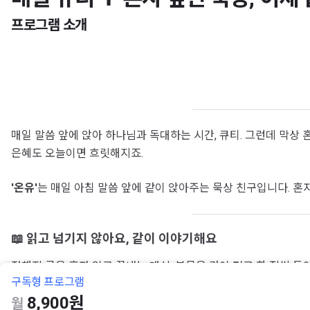
프로그램 소개
매일 말씀 앞에 앉아 하나님과 독대하는 시간, 큐티. 그런데 막상
은혜도 오늘이면 흐릿해지죠.
'온유'
는 매일 아침 말씀 앞에 같이 앉아주는 묵상 친구입니다. 혼자
📖
읽고 넘기지 않아요, 같이 이야기해요
정해진 글을 혼자 읽고 끝내는 대신, 본문을 같이 펴고 한 절씩 들여
구독형 프로그램
📜
말씀은 토씨 하나 건드리지 않아요
8,900원
월