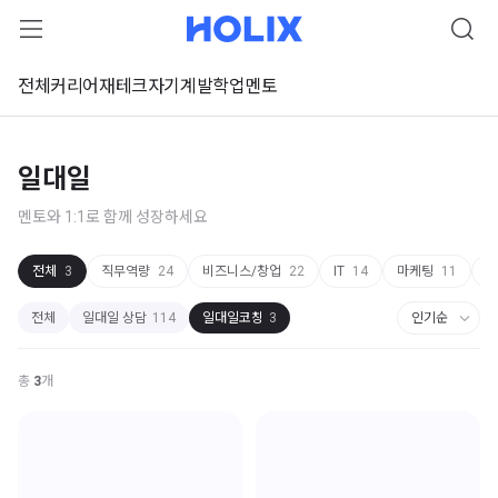
전체
커리어
재테크
자기계발
학업
멘토
일대일
멘토와 1:1로 함께 성장하세요
전체
3
직무역량
24
비즈니스/창업
22
IT
14
마케팅
11
기
전체
일대일 상담
114
일대일코칭
3
총
3
개