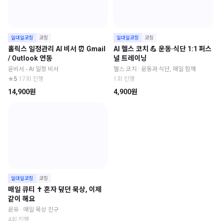
일대일코칭
코칭
일대일코칭
코칭
홀릭스 일정관리 AI 비서 ⏰ Gmail
AI 헬스 코치 💪 운동·식단 1:1 퍼스
/ Outlook 연동
널 트레이닝
윤비서 - AI 일정 비서
헬스 코치 · 운동과 식단, 매일 함께
★
5
·
17회 진행
1회 진행
14,900원
4,900원
일대일코칭
코칭
매일 큐티 ✝️ 혼자 덮던 묵상, 이제
같이 해요
온유 · 매일 묵상 친구
4회 진행