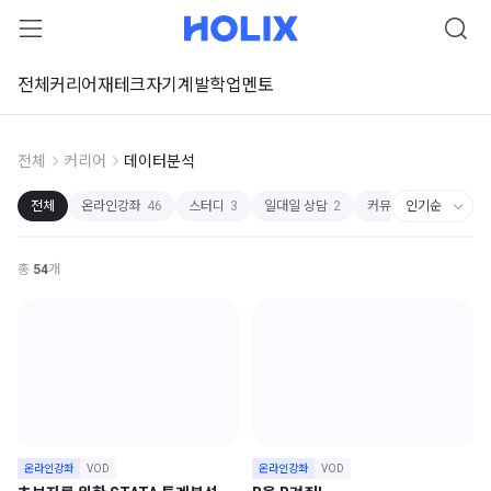
전체
커리어
재테크
자기계발
학업
멘토
전체
커리어
데이터분석
전체
온라인강좌
46
스터디
3
일대일 상담
2
커뮤니티
2
강연
총
54
개
온라인강좌
VOD
온라인강좌
VOD