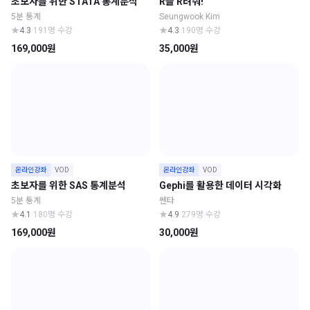
초보자를 위한 STATA 통계분석
R을 R려줘!
5분 통계
Seungwook Kim
★
4.3
·
191명 수강
★
4.3
·
190명 수강
169,000원
35,000원
온라인강좌
VOD
온라인강좌
VOD
초보자를 위한 SAS 통계분석
Gephi를 활용한 데이터 시각화
5분 통계
쎈타
★
4.1
·
180명 수강
★
4.9
·
279명 수강
169,000원
30,000원