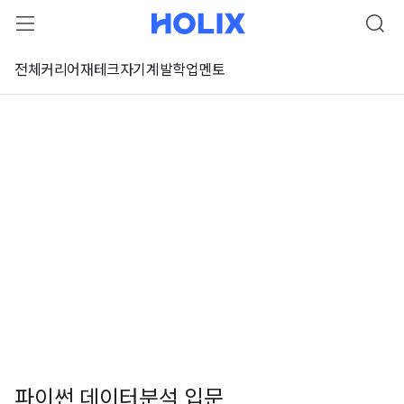
전체
커리어
재테크
자기계발
학업
멘토
파이썬 데이터분석 입문
 강좌 미리보기