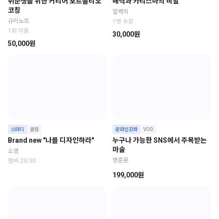
취준생을 위한 커리어 포트폴리오
매력과 카리스마의 비밀
코칭
알케믹
규리노트
1명 수강
1회 이용
30,000원
50,000원
스터디
클럽
온라인강좌
VOD
Brand new "나를 디자인하라"
누구나 가능한 SNS에서 주목받는
마술
소영
명준몬
멤버 29/30
199,000원