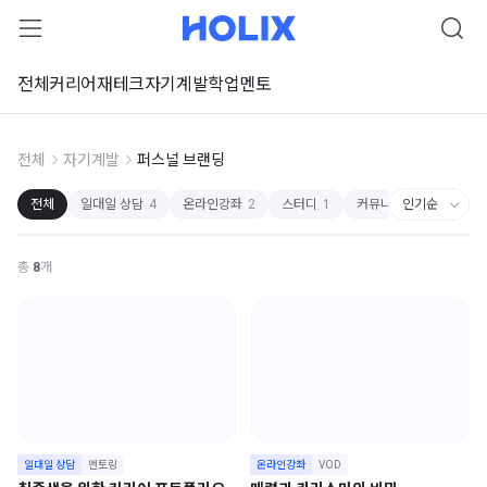
전체
커리어
재테크
자기계발
학업
멘토
전체
자기계발
퍼스널 브랜딩
전체
일대일 상담
4
온라인강좌
2
스터디
1
커뮤니티
1
총
8
개
일대일 상담
멘토링
온라인강좌
VOD