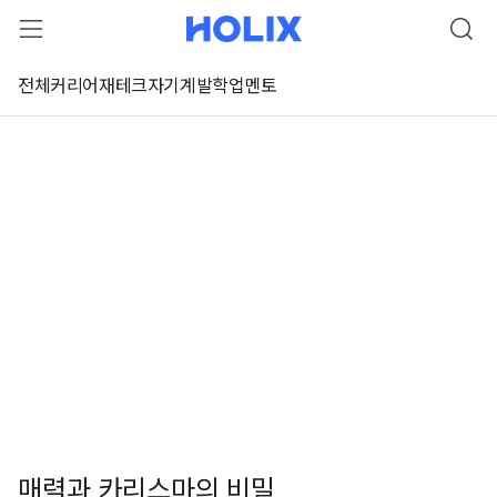
전체
커리어
재테크
자기계발
학업
멘토
매력과 카리스마의 비밀
 강좌 미리보기