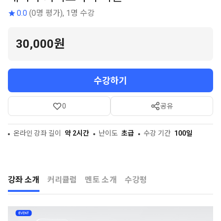
0.0
(0명 평가), 1명 수강
30,000원
수강하기
0
공유
온라인 강좌 길이
약 2시간
난이도
초급
수강 기간
100일
강좌 소개
커리큘럼
멘토 소개
수강평