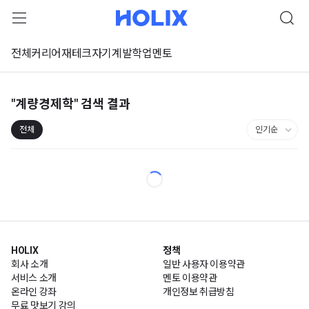
전체
커리어
재테크
자기계발
학업
멘토
"계량경제학"
검색 결과
전체
HOLIX
정책
회사 소개
일반 사용자 이용약관
서비스 소개
멘토 이용약관
온라인 강좌
개인정보 취급방침
무료 맛보기 강의