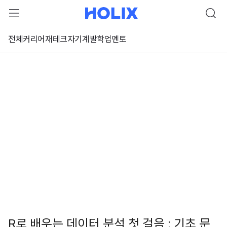
전체
커리어
재테크
자기계발
학업
멘토
R로 배우는 데이터 분석 첫 걸음 : 기초 문
 강좌 미리보기