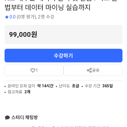
법부터 데이터 마이닝 실습까지
0.0
(0명 평가), 2명 수강
99,000원
수강하기
1
공유
온라인 강좌 길이
약 14시간
난이도
초급
수강 기간
365일
참고자료
2개
스터디 채팅방