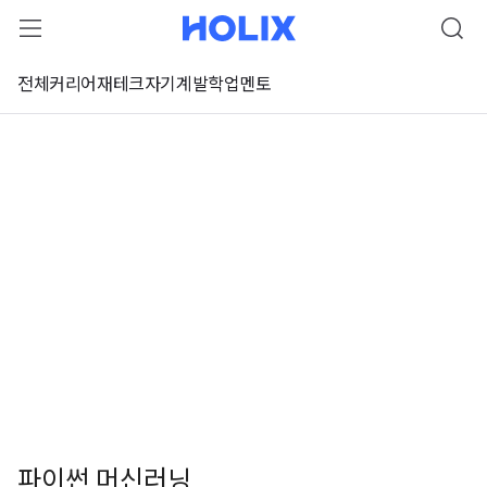
전체
커리어
재테크
자기계발
학업
멘토
파이썬 머신러닝
 강좌 미리보기