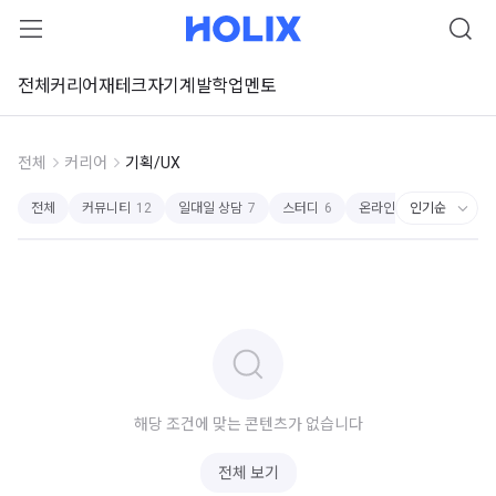
전체
커리어
재테크
자기계발
학업
멘토
전체
커리어
기획/UX
전체
커뮤니티
12
일대일 상담
7
스터디
6
온라인강좌
6
해당 조건에 맞는 콘텐츠가 없습니다
전체 보기