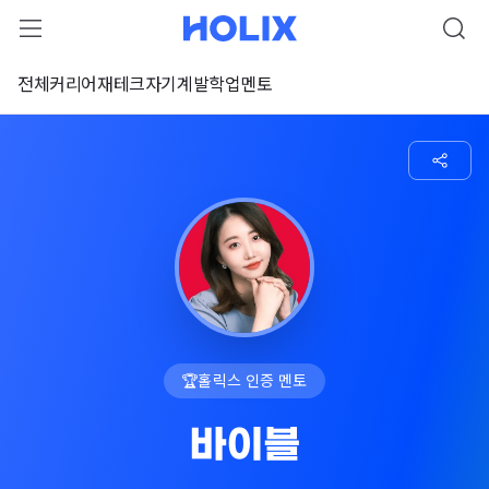
전체
커리어
재테크
자기계발
학업
멘토
🏆
홀릭스 인증 멘토
바이블