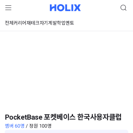
전체
커리어
재테크
자기계발
학업
멘토
PocketBase 포켓베이스 한국사용자클럽
멤버 60명
/ 정원 100명