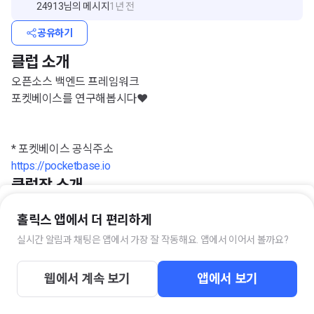
24913
님의 메시지
1년 전
공유하기
클럽 소개
오픈소스 백엔드 프레임워크
포켓베이스를 연구해봅시다❤️
* 포켓베이스 공식주소
https://pocketbase.io
클럽장 소개
Teddy
홀릭스 앱에서 더 편리하게
실시간 알림과 채팅은 앱에서 가장 잘 작동해요. 앱에서 이어서 볼까요?
이 클럽의 키워드
입장하기
#개발
#백엔드
#포켓베이스
#프로그래밍
웹에서 계속 보기
앱에서 보기