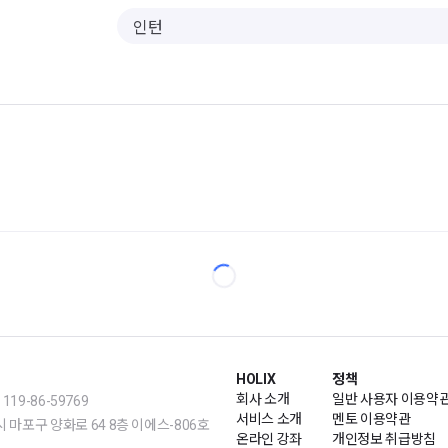
HOLIX
정책
회사 소개
일반 사용자 이용약
19-86-59769
서비스 소개
멘토 이용약관
m | 서울시 마포구 양화로 64 8층 이에스-806호
온라인 강좌
개인정보 취급방침