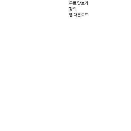
무료 맛보기
강의
앱 다운로드