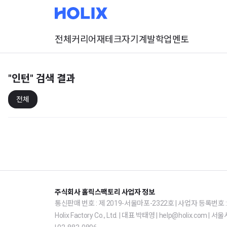
전체
커리어
재테크
자기계발
학업
멘토
"인턴"
검색 결과
전체
주식회사 홀릭스팩토리 사업자 정보
통신판매 번호 : 제 2019-서울마포-2322호 | 사업자 등록번호 : 1
Holix Factory Co., Ltd. | 대표 박태영 | help@holix.co