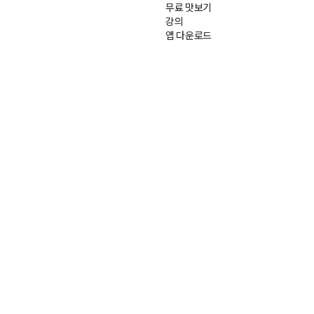
무료 맛보기
강의
앱 다운로드