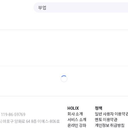
HOLIX
정책
회사 소개
일반 사용자 이용약
19-86-59769
서비스 소개
멘토 이용약관
m | 서울시 마포구 양화로 64 8층 이에스-806호
온라인 강좌
개인정보 취급방침