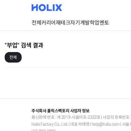
전체
커리어
재테크
자기계발
학업
멘토
"부업"
검색 결과
전체
주식회사 홀릭스팩토리 사업자 정보
통신판매 번호 : 제 2019-서울마포-2322호 | 사업자 등록번호 : 1
Holix Factory Co., Ltd. | 대표 박태영 | help@holix.co