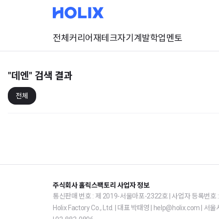
전체
커리어
재테크
자기계발
학업
멘토
"데엔"
검색 결과
전체
주식회사 홀릭스팩토리 사업자 정보
통신판매 번호 : 제 2019-서울마포-2322호 | 사업자 등록번호 : 1
Holix Factory Co., Ltd. | 대표 박태영 | help@holix.co