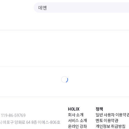
HOLIX
정책
회사 소개
일반 사용자 이용약
19-86-59769
서비스 소개
멘토 이용약관
m | 서울시 마포구 양화로 64 8층 이에스-806호
온라인 강좌
개인정보 취급방침