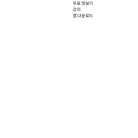
무료 맛보기
강의
앱 다운로드