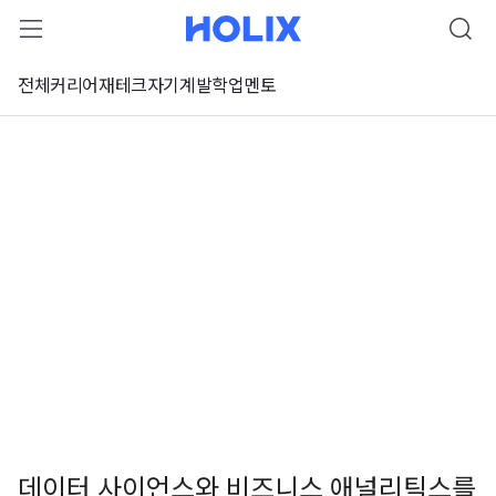
전체
커리어
재테크
자기계발
학업
멘토
데이터 사이언스와 비즈니스 애널리틱스를
 강좌 미리보기