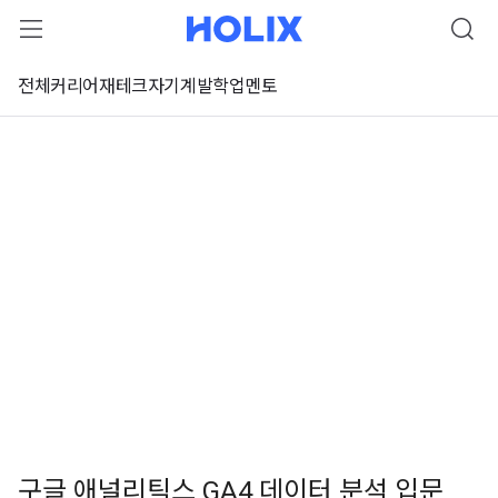
전체
커리어
재테크
자기계발
학업
멘토
구글 애널리틱스 GA4 데이터 분석 입문
 강좌 미리보기