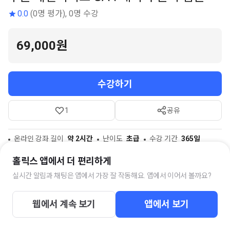
0.0
(0명 평가), 0명 수강
69,000원
수강하기
1
공유
온라인 강좌 길이
약 2시간
난이도
초급
수강 기간
365일
참고자료
1개
홀릭스 앱에서 더 편리하게
실시간 알림과 채팅은 앱에서 가장 잘 작동해요. 앱에서 이어서 볼까요?
스터디 채팅방
웹에서 계속 보기
앱에서 보기
구글 애널리틱스 GA4 데이터 분석 입문 질문답변방
1명의 멤버가 함께하고 있습니다.