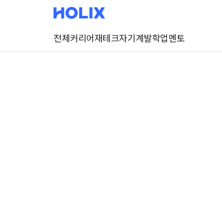
전체
커리어
재테크
자기계발
학업
멘토