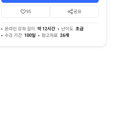
95
공유
온라인 강좌 길이
약 12시간
난이도
초급
수강 기간
100일
참고자료
26개