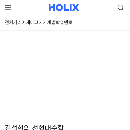
전체
커리어
재테크
자기계발
학업
멘토
김석현의 선형대수학
 강좌 미리보기