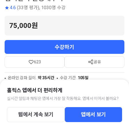
4.6
(33명 평가), 1030명 수강
75,000원
수강하기
623
공유
온라인 강좌 길이
약 35시간
수강 기간
105일
홀릭스 앱에서 더 편리하게
실시간 알림과 채팅은 앱에서 가장 잘 작동해요. 앱에서 이어서 볼까요?
스터디 채팅방
웹에서 계속 보기
앱에서 보기
김석현의 선형대수학 질문답변방
17명의 멤버가 함께하고 있습니다.
강좌를 구매하시면 즉시 채팅방에 초대됩니다.