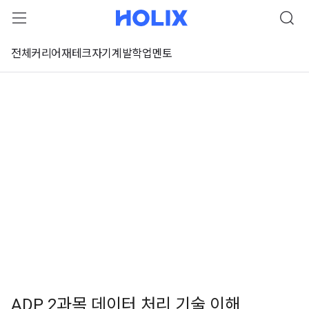
전체
커리어
재테크
자기계발
학업
멘토
ADP 2과목 데이터 처리 기술 이해
 강좌 미리보기