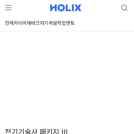
전체
커리어
재테크
자기계발
학업
멘토
전기기술사 패키지 Ⅲ
 강좌 미리보기