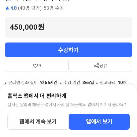
4.8
(40명 평가), 53명 수강
450,000원
수강하기
9
공유
온라인 강좌 길이
약 56시간
수강 기간
365일
참고자료
10개
홀릭스 앱에서 더 편리하게
실시간 알림과 채팅은 앱에서 가장 잘 작동해요. 앱에서 이어서 볼까요?
스터디 채팅방
웹에서 계속 보기
앱에서 보기
박권배 전기기술사 수강생 스터디 클럽
341명의 멤버가 함께하고 있습니다.
강좌를 구매하시면 즉시 채팅방에 초대됩니다.