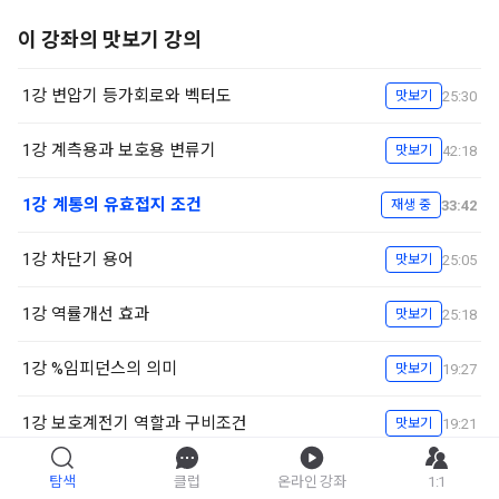
이 강좌의 맛보기 강의
1강 변압기 등가회로와 벡터도
25:30
맛보기
1강 계측용과 보호용 변류기
42:18
맛보기
1강 계통의 유효접지 조건
33:42
재생 중
1강 차단기 용어
25:05
맛보기
1강 역률개선 효과
25:18
맛보기
1강 %임피던스의 의미
19:27
맛보기
1강 보호계전기 역할과 구비조건
19:21
맛보기
1강 신재생에너지 종류
12:11
맛보기
탐색
클럽
온라인 강좌
1:1