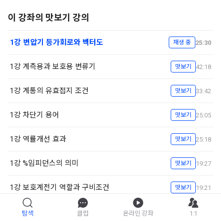
이 강좌의 맛보기 강의
1강 변압기 등가회로와 벡터도
25:30
재생 중
1강 계측용과 보호용 변류기
42:18
맛보기
1강 계통의 유효접지 조건
33:42
맛보기
1강 차단기 용어
25:05
맛보기
1강 역률개선 효과
25:18
맛보기
1강 %임피던스의 의미
19:27
맛보기
1강 보호계전기 역할과 구비조건
19:21
맛보기
1강 신재생에너지 종류
12:11
맛보기
탐색
클럽
온라인 강좌
1:1