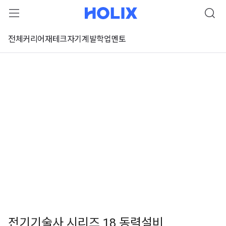
전체
커리어
재테크
자기계발
학업
멘토
전기기술사 시리즈 18 동력설비