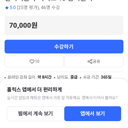
5.0
(25명 평가), 46명 수강
70,000원
수강하기
10
공유
온라인 강좌 길이
약 8시간
난이도
중급
수강 기간
365일
참고자료
1개
홀릭스 앱에서 더 편리하게
실시간 알림과 채팅은 앱에서 가장 잘 작동해요. 앱에서 이어서 볼까요?
스터디 채팅방
웹에서 계속 보기
앱에서 보기
박권배 전기기술사 수강생 스터디 클럽
341명의 멤버가 함께하고 있습니다.