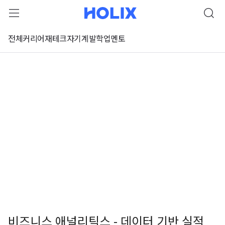
전체
커리어
재테크
자기계발
학업
멘토
비즈니스 애널리틱스 - 데이터 기반 실적
 강좌 미리보기