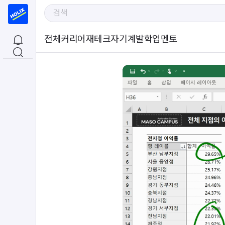
전체
커리어
재테크
자기계발
학업
멘토