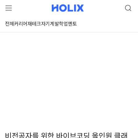
전체
커리어
재테크
자기계발
학업
멘토
비전공자를 위한 바이브코딩 올인원 클래
 강좌 미리보기