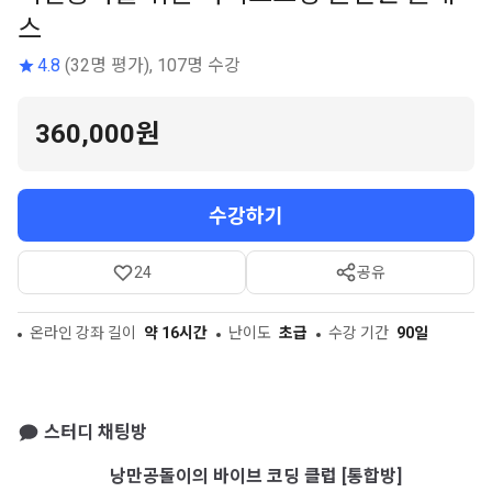
스
4.8
(32명 평가), 107명 수강
360,000원
수강하기
24
공유
온라인 강좌 길이
약 16시간
난이도
초급
수강 기간
90일
스터디 채팅방
낭만공돌이의 바이브 코딩 클럽 [통합방]