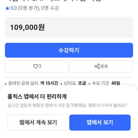
0.0
(0명 평가), 0명 수강
109,000원
수강하기
3
공유
온라인 강좌 길이
약 15시간
난이도
초급
수강 기간
40일
참고자료
28개
홀릭스 앱에서 더 편리하게
실시간 알림과 채팅은 앱에서 가장 잘 작동해요. 앱에서 이어서 볼까요?
스터디 채팅방
웹에서 계속 보기
앱에서 보기
<PSAT 자료해석> 질문답변방
244명의 멤버가 함께하고 있습니다.