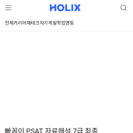
전체
커리어
재테크
자기계발
학업
멘토
빠꼼이 PSAT 자료해석 7급 최종
 강좌 미리보기