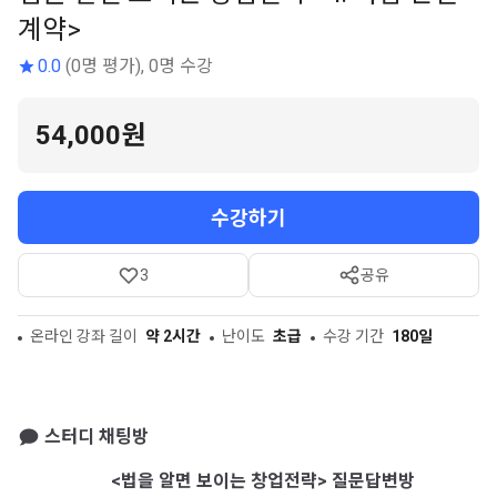
계약>
0.0
(0명 평가), 0명 수강
54,000원
수강하기
3
공유
온라인 강좌 길이
약 2시간
난이도
초급
수강 기간
180일
스터디 채팅방
<법을 알면 보이는 창업전략> 질문답변방