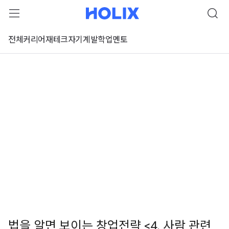
전체
커리어
재테크
자기계발
학업
멘토
법을 알면 보이는 창업전략 <4. 사람 관련
 강좌 미리보기