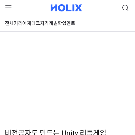
전체
커리어
재테크
자기계발
학업
멘토
비전공자도 만드는 Unity 리듬게임
 강좌 미리보기