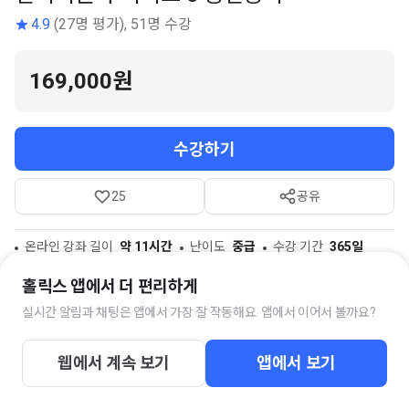
4.9
(27명 평가), 51명 수강
169,000원
수강하기
25
공유
온라인 강좌 길이
약 11시간
난이도
중급
수강 기간
365일
참고자료
1개
홀릭스 앱에서 더 편리하게
실시간 알림과 채팅은 앱에서 가장 잘 작동해요. 앱에서 이어서 볼까요?
스터디 채팅방
웹에서 계속 보기
앱에서 보기
박권배 전기기술사 수강생 스터디 클럽
341명의 멤버가 함께하고 있습니다.