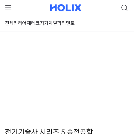
전체
커리어
재테크
자기계발
학업
멘토
전기기술사 시리즈 5 송전공학
 강좌 미리보기