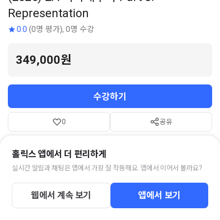
Representation
0.0
(0명 평가), 0명 수강
349,000원
수강하기
0
공유
온라인 강좌 길이
약 8시간
난이도
초급
수강 기간
365일
홀릭스 앱에서 더 편리하게
참고자료
11개
실시간 알림과 채팅은 앱에서 가장 잘 작동해요. 앱에서 이어서 볼까요?
웹에서 계속 보기
앱에서 보기
강좌 소개
커리큘럼
멘토 소개
수강평