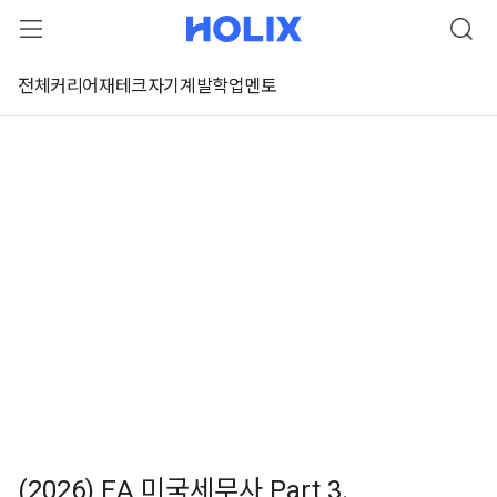
전체
커리어
재테크
자기계발
학업
멘토
(2026) EA 미국세무사 Part 3.
 강좌 미리보기