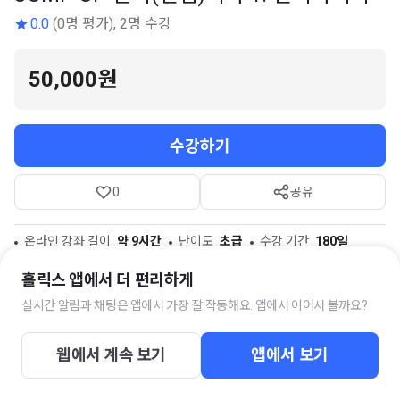
0.0
(0명 평가), 2명 수강
50,000원
수강하기
0
공유
온라인 강좌 길이
약 9시간
난이도
초급
수강 기간
180일
홀릭스 앱에서 더 편리하게
실시간 알림과 채팅은 앱에서 가장 잘 작동해요. 앱에서 이어서 볼까요?
스터디 채팅방
웹에서 계속 보기
앱에서 보기
전기(산업)기사 질문답변방
4명의 멤버가 함께하고 있습니다.
강좌를 구매하시면 즉시 채팅방에 초대됩니다.