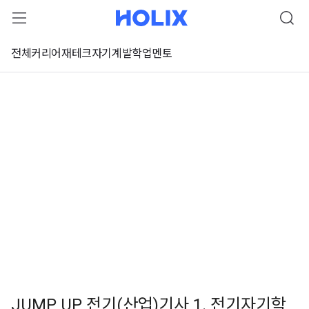
전체
커리어
재테크
자기계발
학업
멘토
JUMP UP 전기(산업)기사 1. 전기자기학
 강좌 미리보기