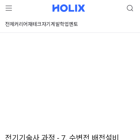
전체
커리어
재테크
자기계발
학업
멘토
전기기술사 과정 - 7. 수변전 배전설비
 강좌 미리보기