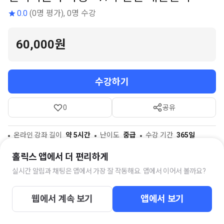
0.0
(0명 평가), 0명 수강
60,000원
수강하기
0
공유
온라인 강좌 길이
약 5시간
난이도
중급
수강 기간
365일
참고자료
12개
홀릭스 앱에서 더 편리하게
실시간 알림과 채팅은 앱에서 가장 잘 작동해요. 앱에서 이어서 볼까요?
스터디 채팅방
웹에서 계속 보기
앱에서 보기
전기기술사 준비생 모임
38명의 멤버가 함께하고 있습니다.