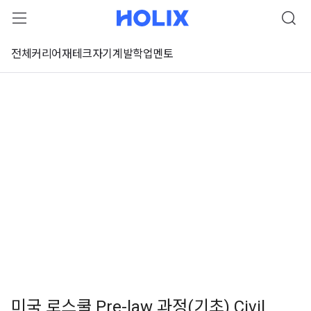
전체
커리어
재테크
자기계발
학업
멘토
미국 로스쿨 Pre-law 과정(기초) Civil
 강좌 미리보기