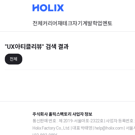
전체
커리어
재테크
자기계발
학업
멘토
"UX아티클리뷰"
검색 결과
전체
주식회사 홀릭스팩토리 사업자 정보
통신판매 번호 : 제 2019-서울마포-2322호 | 사업자 등록번호 : 1
Holix Factory Co., Ltd. | 대표 박태영 | help@holix.co