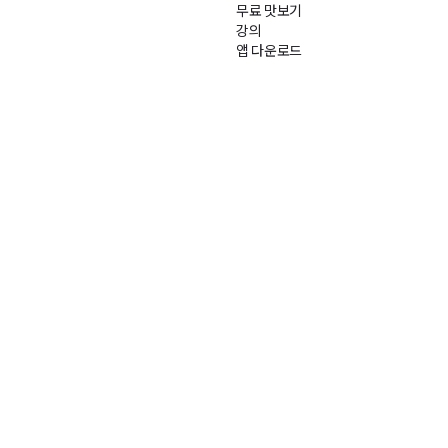
무료 맛보기
강의
앱 다운로드