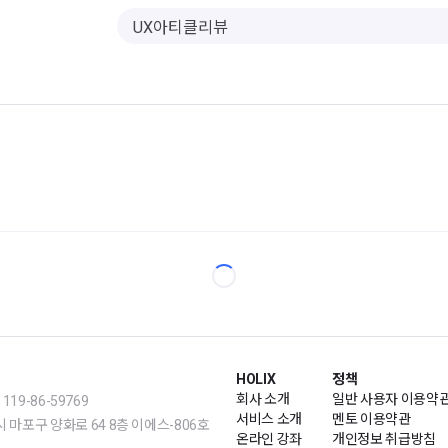
HOLIX
정책
회사 소개
일반 사용자 이용약
19-86-59769
서비스 소개
멘토 이용약관
m | 서울시 마포구 양화로 64 8층 이에스-806호
온라인 강좌
개인정보 취급방침