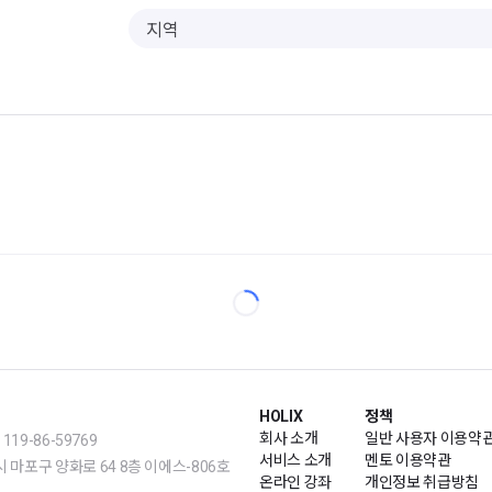
HOLIX
정책
회사 소개
일반 사용자 이용약
19-86-59769
서비스 소개
멘토 이용약관
m | 서울시 마포구 양화로 64 8층 이에스-806호
온라인 강좌
개인정보 취급방침