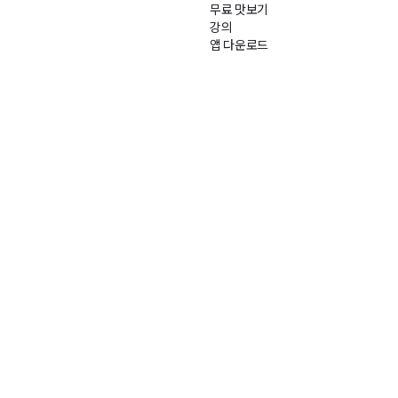
무료 맛보기
강의
앱 다운로드