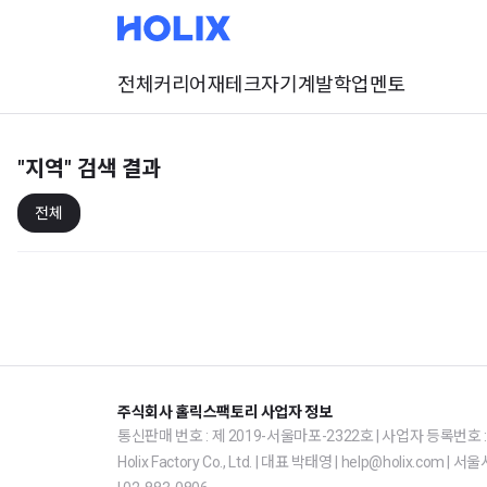
전체
커리어
재테크
자기계발
학업
멘토
"지역"
검색 결과
전체
주식회사 홀릭스팩토리 사업자 정보
통신판매 번호 : 제 2019-서울마포-2322호 | 사업자 등록번호 : 1
Holix Factory Co., Ltd. | 대표 박태영 | help@holix.co