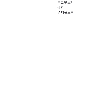
무료 맛보기
강의
앱 다운로드