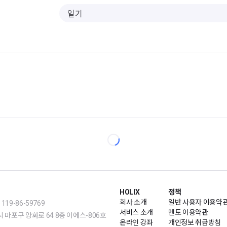
HOLIX
정책
회사 소개
일반 사용자 이용약
19-86-59769
서비스 소개
멘토 이용약관
m | 서울시 마포구 양화로 64 8층 이에스-806호
온라인 강좌
개인정보 취급방침