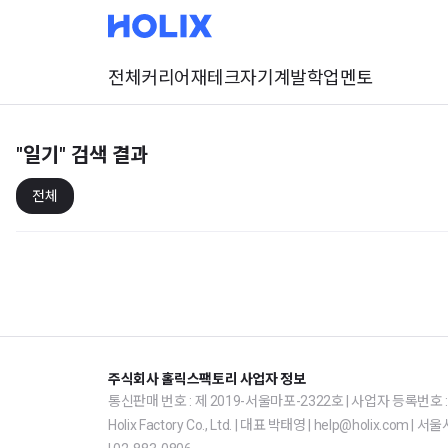
전체
커리어
재테크
자기계발
학업
멘토
"일기"
검색 결과
전체
주식회사 홀릭스팩토리 사업자 정보
통신판매 번호 : 제 2019-서울마포-2322호 | 사업자 등록번호 : 1
Holix Factory Co., Ltd. | 대표 박태영 | help@holix.co