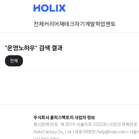
전체
커리어
재테크
자기계발
학업
멘토
"운영노하우"
검색 결과
전체
주식회사 홀릭스팩토리 사업자 정보
통신판매 번호 : 제 2019-서울마포-2322호 | 사업자 등록번호 : 1
Holix Factory Co., Ltd. | 대표 박태영 | help@holix.co