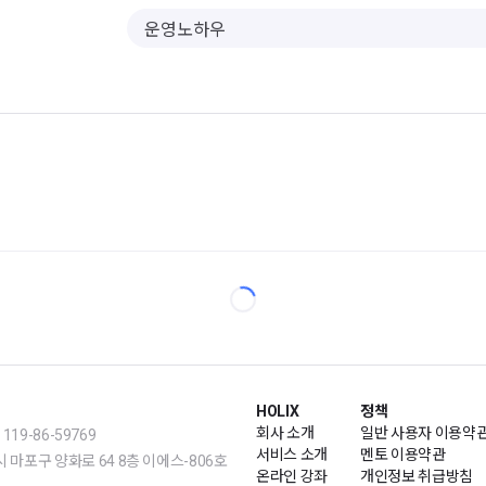
HOLIX
정책
회사 소개
일반 사용자 이용약
19-86-59769
서비스 소개
멘토 이용약관
m | 서울시 마포구 양화로 64 8층 이에스-806호
온라인 강좌
개인정보 취급방침