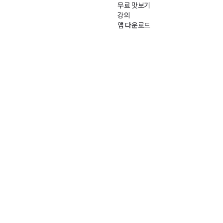
무료 맛보기
강의
앱 다운로드