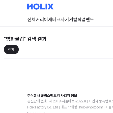
전체
커리어
재테크
자기계발
학업
멘토
"영화클럽"
검색 결과
전체
주식회사 홀릭스팩토리 사업자 정보
통신판매 번호 : 제 2019-서울마포-2322호 | 사업자 등록번호 : 1
Holix Factory Co., Ltd. | 대표 박태영 | help@holix.co