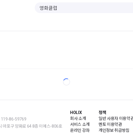
HOLIX
정책
회사 소개
일반 사용자 이용약
19-86-59769
서비스 소개
멘토 이용약관
m | 서울시 마포구 양화로 64 8층 이에스-806호
온라인 강좌
개인정보 취급방침