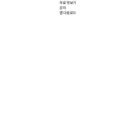
무료 맛보기
강의
앱 다운로드