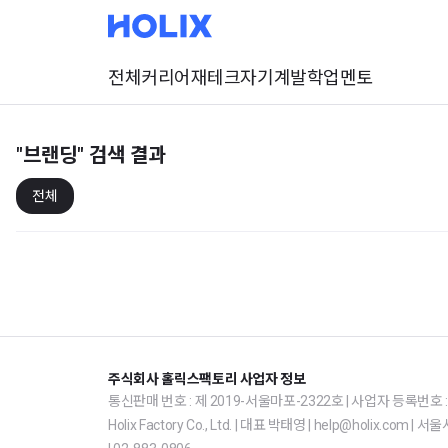
전체
커리어
재테크
자기계발
학업
멘토
"브랜딩"
검색 결과
전체
주식회사 홀릭스팩토리 사업자 정보
통신판매 번호 : 제 2019-서울마포-2322호 | 사업자 등록번호 : 1
Holix Factory Co., Ltd. | 대표 박태영 | help@holix.co