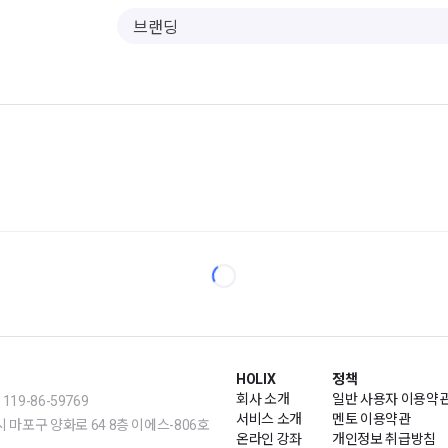
HOLIX
정책
회사 소개
일반 사용자 이용약
19-86-59769
서비스 소개
멘토 이용약관
m | 서울시 마포구 양화로 64 8층 이에스-806호
온라인 강좌
개인정보 취급방침