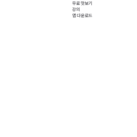
무료 맛보기
강의
앱 다운로드