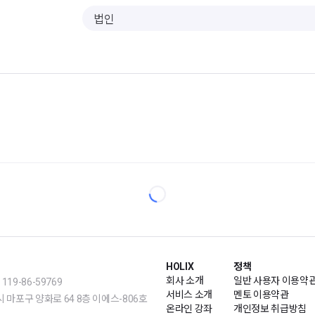
HOLIX
정책
회사 소개
일반 사용자 이용약
19-86-59769
서비스 소개
멘토 이용약관
m | 서울시 마포구 양화로 64 8층 이에스-806호
온라인 강좌
개인정보 취급방침