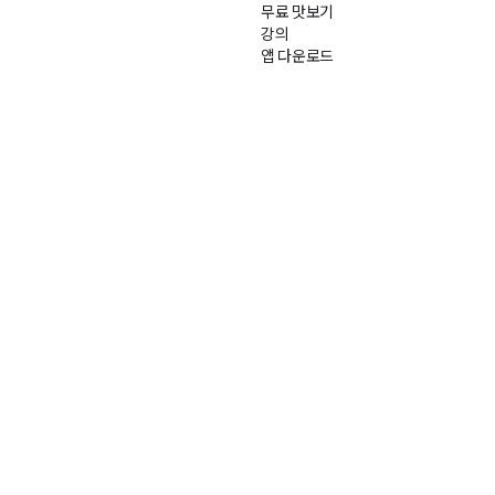
무료 맛보기
강의
앱 다운로드