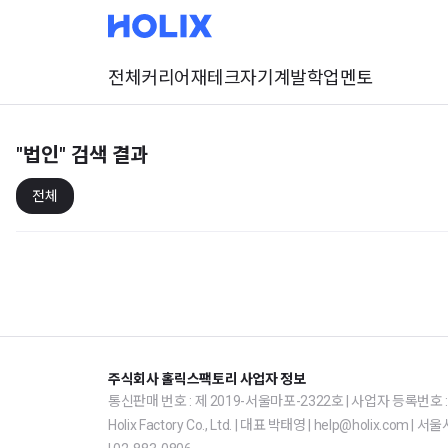
전체
커리어
재테크
자기계발
학업
멘토
"법인"
검색 결과
전체
주식회사 홀릭스팩토리 사업자 정보
통신판매 번호 : 제 2019-서울마포-2322호 | 사업자 등록번호 : 1
Holix Factory Co., Ltd. | 대표 박태영 | help@holix.co