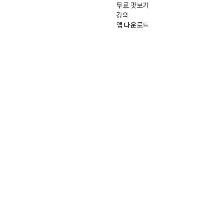
무료 맛보기
강의
앱 다운로드