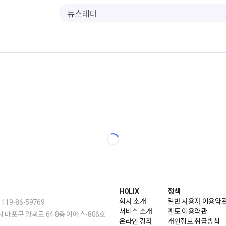
HOLIX
정책
회사 소개
일반 사용자 이용약
19-86-59769
서비스 소개
멘토 이용약관
m | 서울시 마포구 양화로 64 8층 이에스-806호
온라인 강좌
개인정보 취급방침