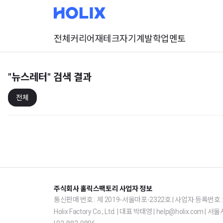
전체
커리어
재테크
자기계발
학업
멘토
"뉴스레터"
검색 결과
전체
주식회사 홀릭스팩토리 사업자 정보
통신판매 번호 : 제 2019-서울마포-2322호 | 사업자 등록번호 : 1
Holix Factory Co., Ltd. | 대표 박태영 | help@holix.co