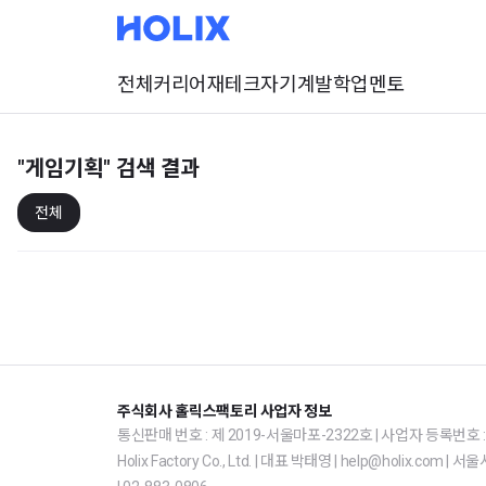
전체
커리어
재테크
자기계발
학업
멘토
"게임기획"
검색 결과
전체
주식회사 홀릭스팩토리 사업자 정보
통신판매 번호 : 제 2019-서울마포-2322호 | 사업자 등록번호 : 1
Holix Factory Co., Ltd. | 대표 박태영 | help@holix.co