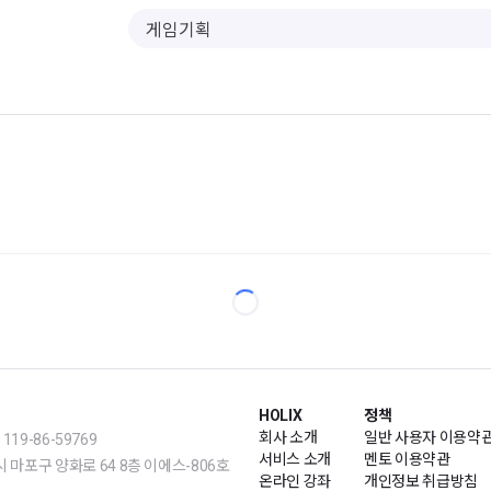
HOLIX
정책
회사 소개
일반 사용자 이용약
19-86-59769
서비스 소개
멘토 이용약관
m | 서울시 마포구 양화로 64 8층 이에스-806호
온라인 강좌
개인정보 취급방침