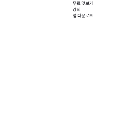
무료 맛보기
강의
앱 다운로드