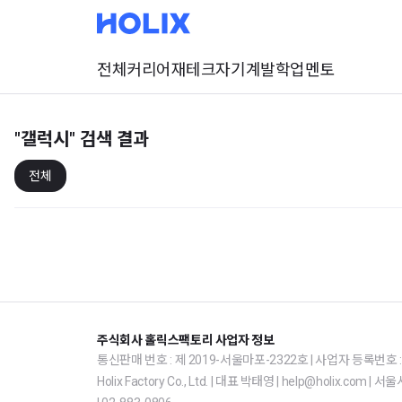
전체
커리어
재테크
자기계발
학업
멘토
"갤럭시"
검색 결과
전체
주식회사 홀릭스팩토리 사업자 정보
통신판매 번호 : 제 2019-서울마포-2322호 | 사업자 등록번호 : 1
Holix Factory Co., Ltd. | 대표 박태영 | help@holix.co