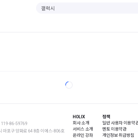
HOLIX
정책
회사 소개
일반 사용자 이용약
19-86-59769
서비스 소개
멘토 이용약관
m | 서울시 마포구 양화로 64 8층 이에스-806호
온라인 강좌
개인정보 취급방침