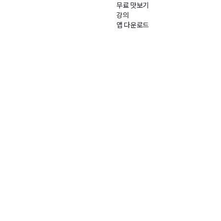
무료 맛보기
강의
앱 다운로드