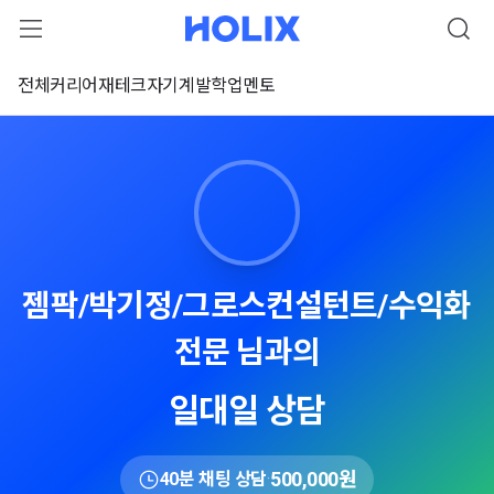
전체
커리어
재테크
자기계발
학업
멘토
젬팍/박기정/그로스컨설턴트/수익화
전문 님과의
일대일 상담
500,000원
40분 채팅 상담
·