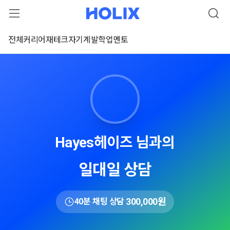
전체
커리어
재테크
자기계발
학업
멘토
Hayes헤이즈 님과의
일대일 상담
300,000원
40분 채팅 상담
·